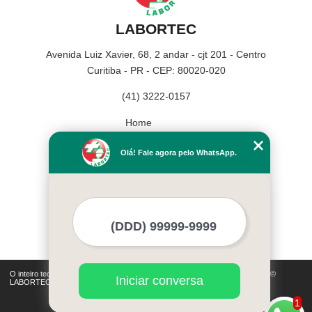
LABORTEC
Avenida Luiz Xavier, 68, 2 andar - cjt 201 - Centro
Curitiba - PR - CEP: 80020-020
(41) 3222-0157
Home
Empresa
Olá! Fale agora pelo WhatsApp.
Missão
Serviços
Contato
Mapa do site
Mais Serviços
O inteiro teor deste site está sujeito à proteção de direitos autorais. Copyright©
Iniciar conversa
LABORTEC (Lei 9610 de 19/02/1998)
1