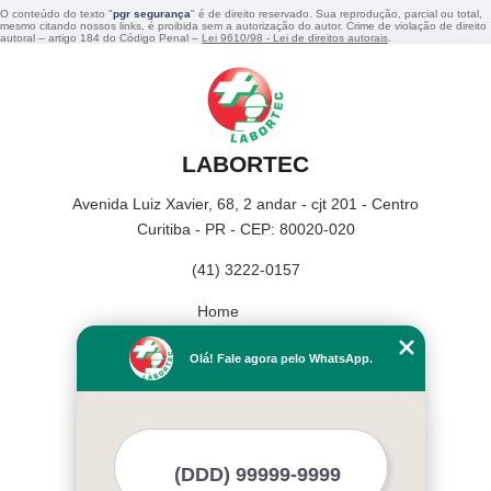
O conteúdo do texto "
pgr segurança
" é de direito reservado. Sua reprodução, parcial ou total,
mesmo citando nossos links, é proibida sem a autorização do autor. Crime de violação de direito
autoral – artigo 184 do Código Penal –
Lei 9610/98 - Lei de direitos autorais
.
LABORTEC
Avenida Luiz Xavier, 68, 2 andar - cjt 201 - Centro
Curitiba - PR - CEP: 80020-020
(41) 3222-0157
Home
Empresa
Olá! Fale agora pelo WhatsApp.
Missão
Serviços
Contato
Mapa do site
Mais Serviços