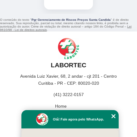
O conteúdo do texto "
Pgr Gerenciamento de Riscos Preços Santa Candida
" é de direito
reservado. Sua reprodução, parcial ou total, mesmo citando nossos links, é proibida sem a
autorização do autor. Crime de violação de direito autoral – artigo 184 do Código Penal –
Lei
9610/98 - Lei de direitos autorais
.
LABORTEC
Avenida Luiz Xavier, 68, 2 andar - cjt 201 - Centro
Curitiba - PR - CEP: 80020-020
(41) 3222-0157
Home
Empresa
Olá! Fale agora pelo WhatsApp.
Missão
Serviços
Contato