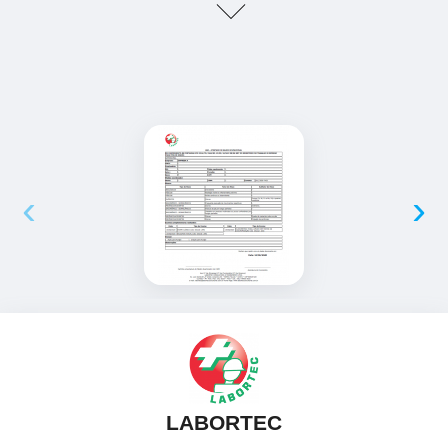
‹
›
LABORTEC