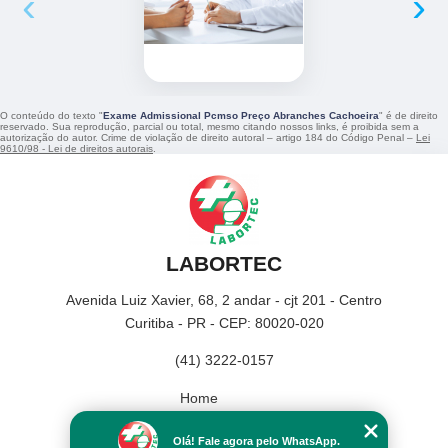
‹
›
O conteúdo do texto "
Exame Admissional Pcmso Preço Abranches Cachoeira
" é de direito
reservado. Sua reprodução, parcial ou total, mesmo citando nossos links, é proibida sem a
autorização do autor. Crime de violação de direito autoral – artigo 184 do Código Penal –
Lei
9610/98 - Lei de direitos autorais
.
LABORTEC
Avenida Luiz Xavier, 68, 2 andar - cjt 201 - Centro
Curitiba - PR - CEP: 80020-020
(41) 3222-0157
Home
Empresa
Olá! Fale agora pelo WhatsApp.
Missão