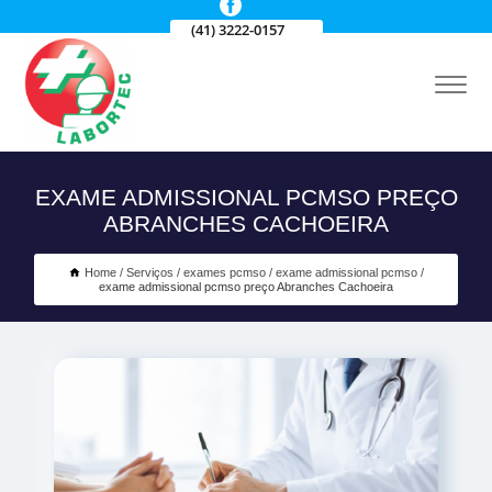
(41) 3222-0157
EXAME ADMISSIONAL PCMSO PREÇO
ABRANCHES CACHOEIRA
Home
Serviços
exames pcmso
exame admissional pcmso
exame admissional pcmso preço Abranches Cachoeira