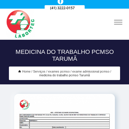
(41) 3222-0157
MEDICINA DO TRABALHO PCMSO
TARUMÃ
Home
Serviços
exames pcmso
exame admissional pcmso
medicina do trabalho pcmso Tarumã