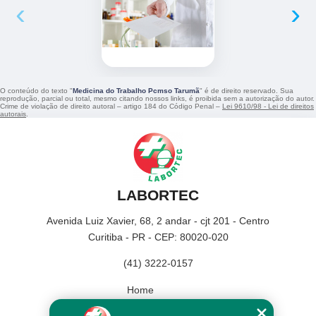
‹
›
O conteúdo do texto "
Medicina do Trabalho Pcmso Tarumã
" é de direito reservado. Sua
reprodução, parcial ou total, mesmo citando nossos links, é proibida sem a autorização do autor.
Crime de violação de direito autoral – artigo 184 do Código Penal –
Lei 9610/98 - Lei de direitos
autorais
.
LABORTEC
Avenida Luiz Xavier, 68, 2 andar - cjt 201 - Centro
Curitiba - PR - CEP: 80020-020
(41) 3222-0157
Home
Empresa