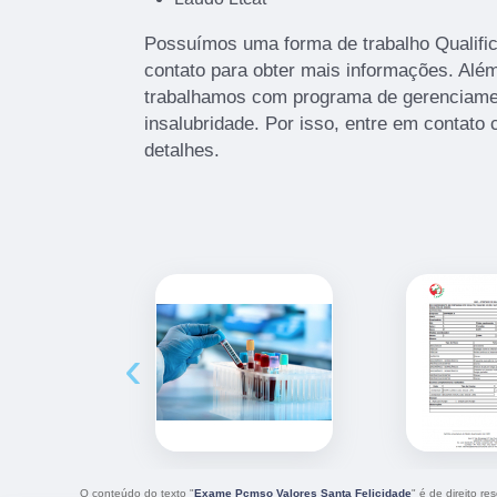
Possuímos uma forma de trabalho Qualific
contato para obter mais informações. Além
trabalhamos com programa de gerenciamen
insalubridade. Por isso, entre em contato
detalhes.
‹
O conteúdo do texto "
Exame Pcmso Valores Santa Felicidade
" é de direito r