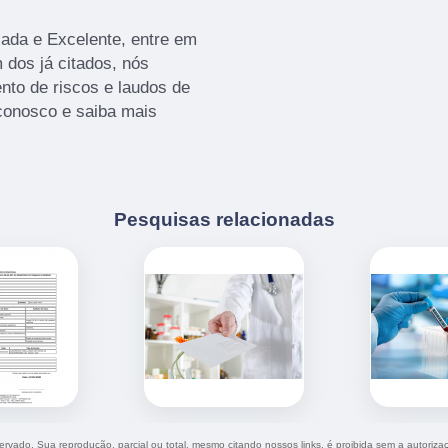
ada e Excelente, entre em
 dos já citados, nós
to de riscos e laudos de
 conosco e saiba mais
Pesquisas relacionadas
eservado. Sua reprodução, parcial ou total, mesmo citando nossos links, é proibida sem a autoriza