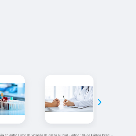
›
ção do autor. Crime de violação de direito autoral – artigo 184 do Código Penal –