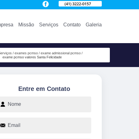
(41) 3222-0157
presa
Missão
Serviços
Contato
Galeria
Serviços
exames pcmso
exame admissional pcmso
exame pcmso valores Santa Felicidade
Entre em Contato