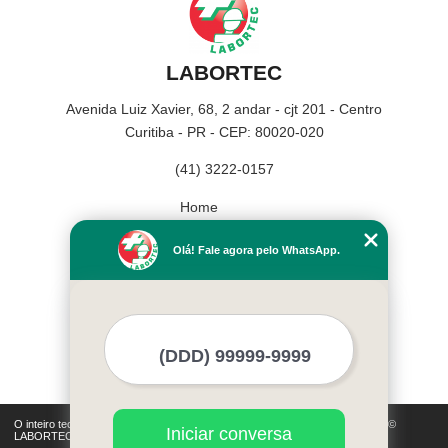
LABORTEC
Avenida Luiz Xavier, 68, 2 andar - cjt 201 - Centro
Curitiba - PR - CEP: 80020-020
(41) 3222-0157
Home
Empresa
Olá! Fale agora pelo WhatsApp.
Missão
Serviços
Contato
Mapa do site
Mais Serviços
O inteiro teor deste site está sujeito à proteção de direitos autorais. Copyright©
Iniciar conversa
LABORTEC (Lei 9610 de 19/02/1998)