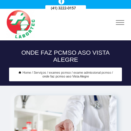
(41) 3222-0157
ONDE FAZ PCMSO ASO VISTA
ALEGRE
Home
Serviços
exames pcmso
exame admissional pcmso
onde faz pcmso aso Vista Alegre