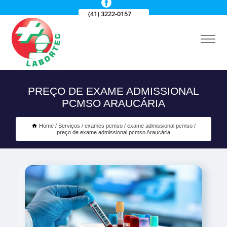
(41) 3222-0157
PREÇO DE EXAME ADMISSIONAL
PCMSO ARAUCÁRIA
Home
Serviços
exames pcmso
exame admissional pcmso
preço de exame admissional pcmso Araucária