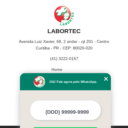
LABORTEC
Avenida Luiz Xavier, 68, 2 andar - cjt 201 - Centro
Curitiba - PR - CEP: 80020-020
(41) 3222-0157
Home
Empresa
Olá! Fale agora pelo WhatsApp.
Missão
Serviços
Contato
Mapa do site
Mais Serviços