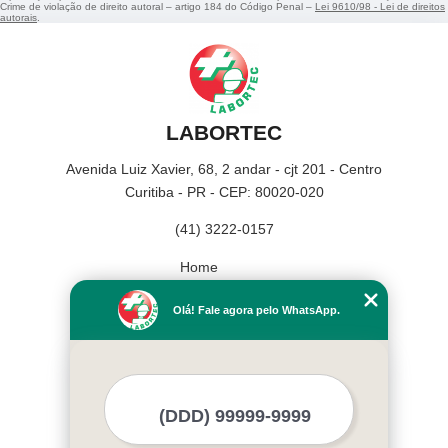
Crime de violação de direito autoral – artigo 184 do Código Penal –
Lei 9610/98 - Lei de direitos
autorais
.
LABORTEC
Avenida Luiz Xavier, 68, 2 andar - cjt 201 - Centro
Curitiba - PR - CEP: 80020-020
(41) 3222-0157
Home
Empresa
Olá! Fale agora pelo WhatsApp.
Missão
Serviços
Contato
Mapa do site
Mais Serviços