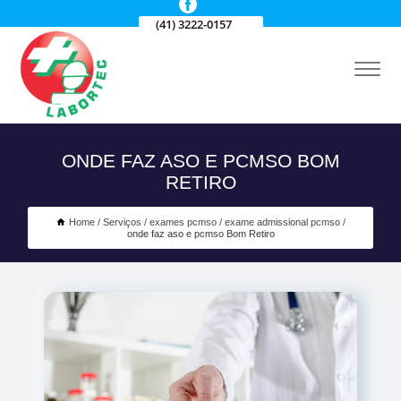
(41) 3222-0157
ONDE FAZ ASO E PCMSO BOM
RETIRO
Home
Serviços
exames pcmso
exame admissional pcmso
onde faz aso e pcmso Bom Retiro