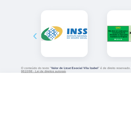
‹
O conteúdo do texto "
Valor de Ltcat Esocial Vila Izabel
" é de direito reservado
9610/98 - Lei de direitos autorais
.