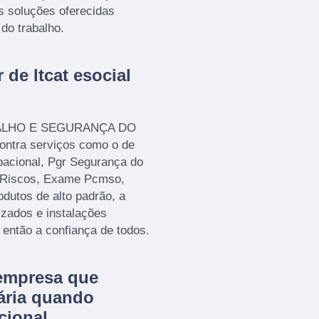
as soluções oferecidas
do trabalho.
 de ltcat esocial
ABALHO E SEGURANÇA DO
tra serviços como o de
pacional, Pgr Segurança do
 Riscos, Exame Pcmso,
odutos de alto padrão, a
izados e instalações
então a confiança de todos.
empresa que
ária quando
cional.