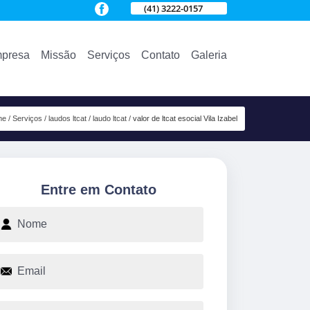
(41) 3222-0157
presa
Missão
Serviços
Contato
Galeria
me
Serviços
laudos ltcat
laudo ltcat
valor de ltcat esocial Vila Izabel
Entre em Contato