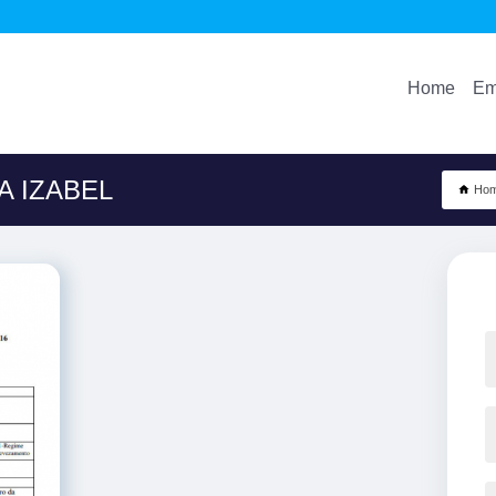
Home
Em
A IZABEL
Ho