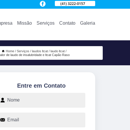
(41) 3222-0157
presa
Missão
Serviços
Contato
Galeria
Home
Serviços
laudos ltcat
laudo ltcat
alor de laudo de insalubridade e ltcat Capão Raso
Entre em Contato