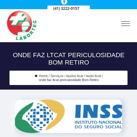
(41) 3222-0157
ONDE FAZ LTCAT PERICULOSIDADE
BOM RETIRO
Home
Serviços
laudos ltcat
laudo ltcat
onde faz ltcat periculosidade Bom Retiro