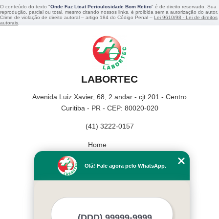
O conteúdo do texto "
Onde Faz Ltcat Periculosidade Bom Retiro
" é de direito reservado. Sua
reprodução, parcial ou total, mesmo citando nossos links, é proibida sem a autorização do autor.
Crime de violação de direito autoral – artigo 184 do Código Penal –
Lei 9610/98 - Lei de direitos
autorais
.
LABORTEC
Avenida Luiz Xavier, 68, 2 andar - cjt 201 - Centro
Curitiba - PR - CEP: 80020-020
(41) 3222-0157
Home
Empresa
Olá! Fale agora pelo WhatsApp.
Missão
Serviços
Contato
Mapa do site
Mais Serviços