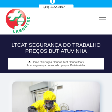
(41) 3222-0157
LTCAT SEGURANÇA DO TRABALHO
PREÇOS BUTIATUVINHA
Home
Serviços
laudos ltcat
laudo ltcat
ltcat segurança do trabalho preços Butiatuvinha