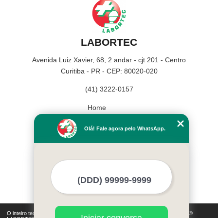
LABORTEC
Avenida Luiz Xavier, 68, 2 andar - cjt 201 - Centro
Curitiba - PR - CEP: 80020-020
(41) 3222-0157
Home
Empresa
Olá! Fale agora pelo WhatsApp.
Missão
Serviços
Contato
Mapa do site
Mais Serviços
O inteiro teor deste site está sujeito à proteção de direitos autorais. Copyright©