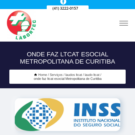
(41) 3222-0157
ONDE FAZ LTCAT ESOCIAL
METROPOLITANA DE CURITIBA
Home
Serviços
laudos ltcat
laudo ltcat
onde faz ltcat esocial Metropolitana de Curitiba