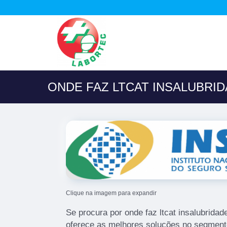
ONDE FAZ LTCAT INSALUBRI
Clique na imagem para expandir
Se procura por onde faz ltcat insalubridad
oferece as melhores soluções no segment