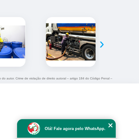
›
o do autor. Crime de violação de direito autoral – artigo 184 do Código Penal –
Olá! Fale agora pelo WhatsApp.