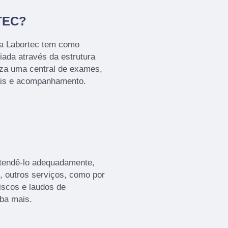
TEC?
 a Labortec tem como
iada através da estrutura
iza uma central de exames,
ais e acompanhamento.
atendê-lo adequadamente,
o, outros serviços, como por
iscos e laudos de
iba mais.