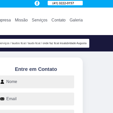
(41) 3222-0157
presa
Missão
Serviços
Contato
Galeria
Serviços
laudos ltcat
laudo ltcat
onde faz ltcat insalubridade Augusta
Entre em Contato