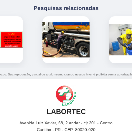
Pesquisas relacionadas
ervado. Sua reprodução, parcial ou total, mesmo citando nossos links, é proibida sem a autorizaçã
LABORTEC
Avenida Luiz Xavier, 68, 2 andar - cjt 201 - Centro
Curitiba - PR - CEP: 80020-020