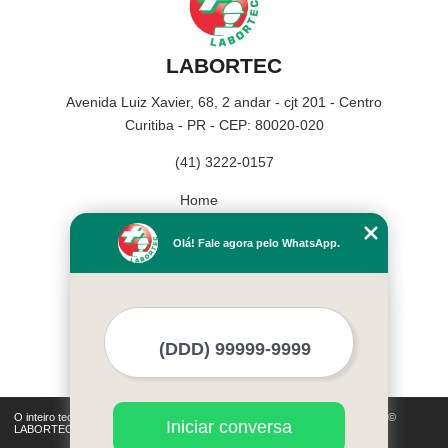
LABORTEC
Avenida Luiz Xavier, 68, 2 andar - cjt 201 - Centro
Curitiba - PR - CEP: 80020-020
(41) 3222-0157
Home
Empresa
Olá! Fale agora pelo WhatsApp.
Missão
Serviços
Contato
Mapa do site
Mais Serviços
O inteiro teor deste site está sujeito à proteção de direitos autorais. Copyright©
Iniciar conversa
LABORTEC (Lei 9610 de 19/02/1998)