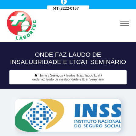
(41) 3222-0157
ONDE FAZ LAUDO DE
INSALUBRIDADE E LTCAT SEMINÁRIO
Home
Serviços
laudos ltcat
laudo ltcat
onde faz laudo de insalubridade e ltcat Seminário