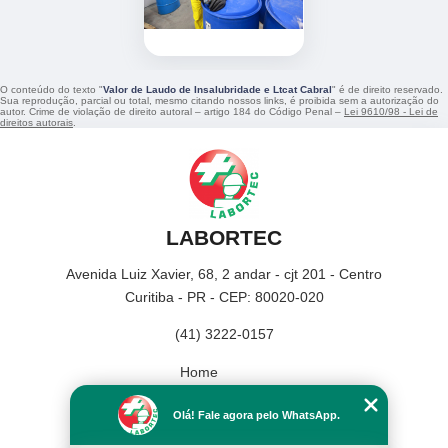
O conteúdo do texto "
Valor de Laudo de Insalubridade e Ltcat Cabral
" é de direito reservado.
Sua reprodução, parcial ou total, mesmo citando nossos links, é proibida sem a autorização do
autor. Crime de violação de direito autoral – artigo 184 do Código Penal –
Lei 9610/98 - Lei de
direitos autorais
.
LABORTEC
Avenida Luiz Xavier, 68, 2 andar - cjt 201 - Centro
Curitiba - PR - CEP: 80020-020
(41) 3222-0157
Home
Empresa
Olá! Fale agora pelo WhatsApp.
Missão
Serviços