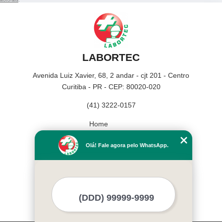
LABORTEC
Avenida Luiz Xavier, 68, 2 andar - cjt 201 - Centro
Curitiba - PR - CEP: 80020-020
(41) 3222-0157
Home
Empresa
Olá! Fale agora pelo WhatsApp.
Missão
Serviços
Contato
Mapa do site
Mais Serviços