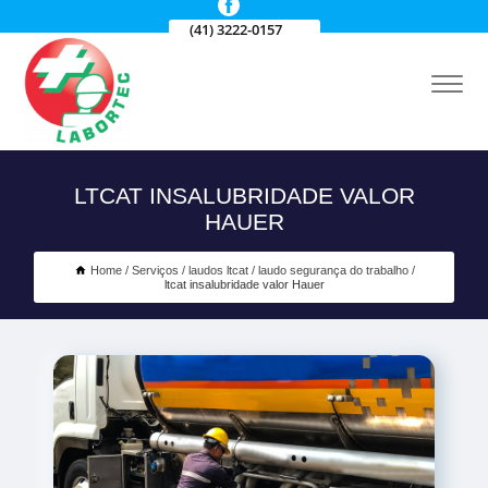
(41) 3222-0157
LTCAT INSALUBRIDADE VALOR
HAUER
Home
Serviços
laudos ltcat
laudo segurança do trabalho
ltcat insalubridade valor Hauer