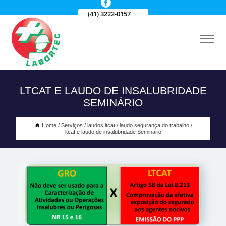
(41) 3222-0157
LTCAT E LAUDO DE INSALUBRIDADE
SEMINÁRIO
Home
Serviços
laudos ltcat
laudo segurança do trabalho
ltcat e laudo de insalubridade Seminário