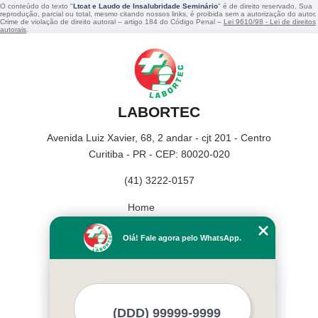
O conteúdo do texto "
Ltcat e Laudo de Insalubridade Seminário
" é de direito reservado. Sua
reprodução, parcial ou total, mesmo citando nossos links, é proibida sem a autorização do autor.
Crime de violação de direito autoral – artigo 184 do Código Penal –
Lei 9610/98 - Lei de direitos
autorais
.
LABORTEC
Avenida Luiz Xavier, 68, 2 andar - cjt 201 - Centro
Curitiba - PR - CEP: 80020-020
(41) 3222-0157
Home
Empresa
Olá! Fale agora pelo WhatsApp.
Missão
Serviços
Contato
Mapa do site
Mais Serviços