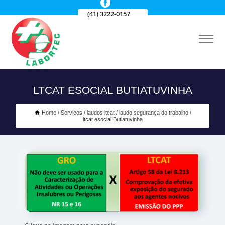
(41) 3222-0157
LTCAT ESOCIAL BUTIATUVINHA
Home
Serviços
laudos ltcat
laudo segurança do trabalho
ltcat esocial Butiatuvinha