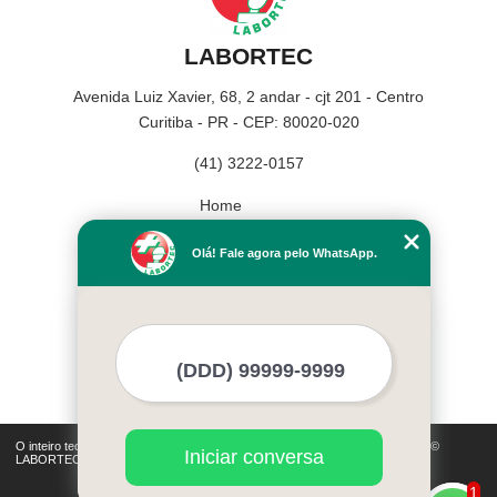
LABORTEC
Avenida Luiz Xavier, 68, 2 andar - cjt 201 - Centro
Curitiba - PR - CEP: 80020-020
(41) 3222-0157
Home
Empresa
Olá! Fale agora pelo WhatsApp.
Missão
Serviços
Contato
Mapa do site
Mais Serviços
O inteiro teor deste site está sujeito à proteção de direitos autorais. Copyright©
Iniciar conversa
LABORTEC (Lei 9610 de 19/02/1998)
1