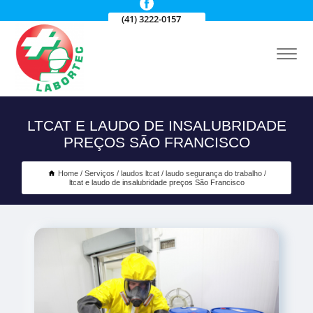
(41) 3222-0157
LTCAT E LAUDO DE INSALUBRIDADE
PREÇOS SÃO FRANCISCO
Home
Serviços
laudos ltcat
laudo segurança do trabalho
ltcat e laudo de insalubridade preços São Francisco