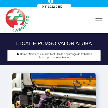
(41) 3222-0157
LTCAT E PCMSO VALOR ATUBA
Home
Serviços
laudos ltcat
laudo segurança do trabalho
ltcat e pcmso valor Atuba