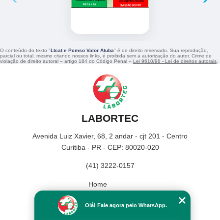
O conteúdo do texto "
Ltcat e Pcmso Valor Atuba
" é de direito reservado. Sua reprodução,
parcial ou total, mesmo citando nossos links, é proibida sem a autorização do autor. Crime de
violação de direito autoral – artigo 184 do Código Penal –
Lei 9610/98 - Lei de direitos autorais
.
LABORTEC
Avenida Luiz Xavier, 68, 2 andar - cjt 201 - Centro
Curitiba - PR - CEP: 80020-020
(41) 3222-0157
Home
Empresa
Olá! Fale agora pelo WhatsApp.
Missão
Serviços