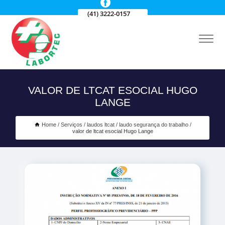
(41) 3222-0157
VALOR DE LTCAT ESOCIAL HUGO
LANGE
Home
Serviços
laudos ltcat
laudo segurança do trabalho
valor de ltcat esocial Hugo Lange