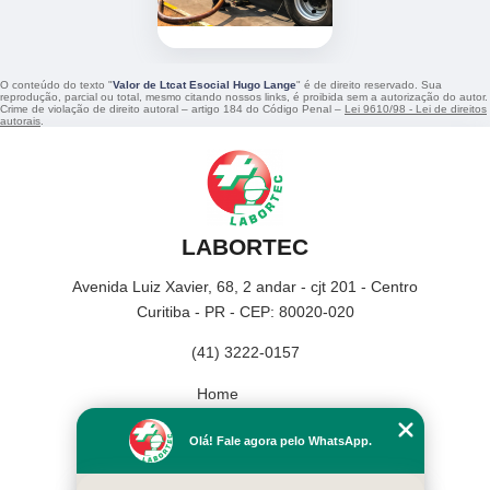
O conteúdo do texto "
Valor de Ltcat Esocial Hugo Lange
" é de direito reservado. Sua
reprodução, parcial ou total, mesmo citando nossos links, é proibida sem a autorização do autor.
Crime de violação de direito autoral – artigo 184 do Código Penal –
Lei 9610/98 - Lei de direitos
autorais
.
LABORTEC
Avenida Luiz Xavier, 68, 2 andar - cjt 201 - Centro
Curitiba - PR - CEP: 80020-020
(41) 3222-0157
Home
Empresa
Olá! Fale agora pelo WhatsApp.
Missão
Serviços