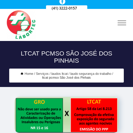
(41) 3222-0157
LTCAT PCMSO SÃO JOSÉ DOS
PINHAIS
Home
Serviços
laudos ltcat
laudo segurança do trabalho
ltcat pcmso São José dos Pinhais