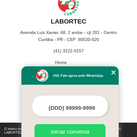
LABORTEC
Avenida Luiz Xavier, 68, 2 andar - cjt 201 - Centro
Curitiba - PR - CEP: 80020-020
(41) 3222-0157
Home
Empresa
Olá! Fale agora pelo WhatsApp.
Missão
Serviços
Contato
Mapa do site
Mais Serviços
O inteiro teor deste site está sujeito à proteção de direitos autorais. Copyright©
Iniciar conversa
LABORTEC (Lei 9610 de 19/02/1998)