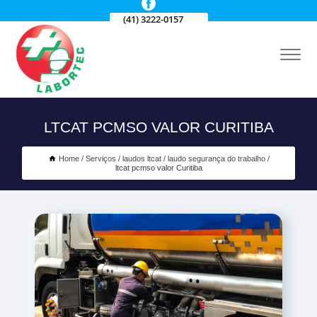
(41) 3222-0157
LTCAT PCMSO VALOR CURITIBA
Home
Serviços
laudos ltcat
laudo segurança do trabalho
ltcat pcmso valor Curitiba