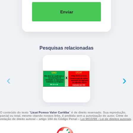
Enviar
Pesquisas relacionadas
‹
›
O conteúdo do texto "
Ltcat Pcmso Valor Curitiba
" é de direito reservado. Sua reprodução,
parcial ou total, mesmo citando nossos links, é proibida sem a autorização do autor. Crime de
violação de direito autoral – artigo 184 do Código Penal –
Lei 9610/98 - Lei de direitos autorais
.