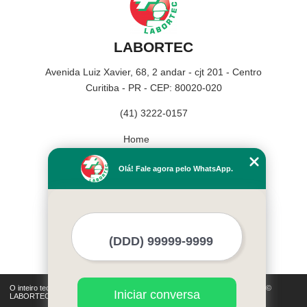
LABORTEC
Avenida Luiz Xavier, 68, 2 andar - cjt 201 - Centro
Curitiba - PR - CEP: 80020-020
(41) 3222-0157
Home
Empresa
Olá! Fale agora pelo WhatsApp.
Missão
Serviços
Contato
Mapa do site
Mais Serviços
O inteiro teor deste site está sujeito à proteção de direitos autorais. Copyright©
Iniciar conversa
LABORTEC (Lei 9610 de 19/02/1998)