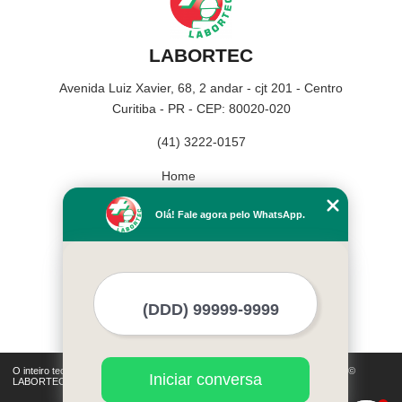
LABORTEC
Avenida Luiz Xavier, 68, 2 andar - cjt 201 - Centro
Curitiba - PR - CEP: 80020-020
(41) 3222-0157
Home
Empresa
Olá! Fale agora pelo WhatsApp.
Missão
Serviços
Contato
Mapa do site
Mais Serviços
O inteiro teor deste site está sujeito à proteção de direitos autorais. Copyright©
Iniciar conversa
LABORTEC (Lei 9610 de 19/02/1998)