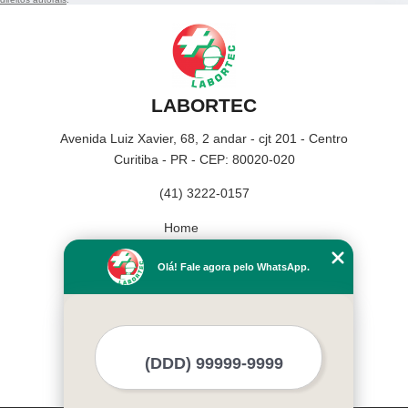
LABORTEC
Avenida Luiz Xavier, 68, 2 andar - cjt 201 - Centro
Curitiba - PR - CEP: 80020-020
(41) 3222-0157
Home
Empresa
Olá! Fale agora pelo WhatsApp.
Missão
Serviços
Contato
Mapa do site
Mais Serviços