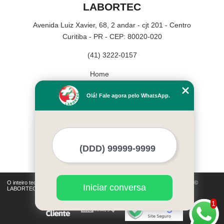
LABORTEC
Avenida Luiz Xavier, 68, 2 andar - cjt 201 - Centro
Curitiba - PR - CEP: 80020-020
(41) 3222-0157
Home
Empresa
Olá! Fale agora pelo WhatsApp.
Missão
Serviços
Contato
Mapa do site
Mais Serviços
O inteiro teor deste site está sujeito à proteção de direitos autorais. Copyright©
Iniciar conversa
LABORTEC (Lei 9610 de 19/02/1998)
1