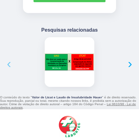
Pesquisas relacionadas
‹
›
O conteúdo do texto "
Valor de Ltcat e Laudo de Insalubridade Hauer
" é de direito reservado.
Sua reprodução, parcial ou total, mesmo citando nossos links, é proibida sem a autorização do
autor. Crime de violação de direito autoral – artigo 184 do Código Penal –
Lei 9610/98 - Lei de
direitos autorais
.