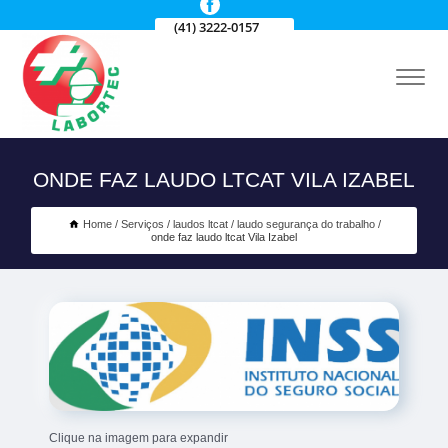
(41) 3222-0157
ONDE FAZ LAUDO LTCAT VILA IZABEL
Home
Serviços
laudos ltcat
laudo segurança do trabalho
onde faz laudo ltcat Vila Izabel
Clique na imagem para expandir