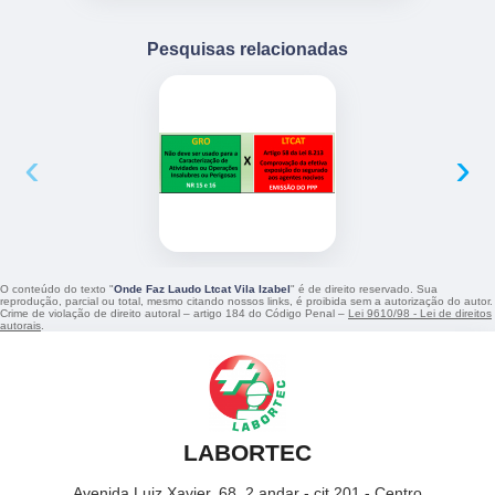
Pesquisas relacionadas
‹
›
O conteúdo do texto "
Onde Faz Laudo Ltcat Vila Izabel
" é de direito reservado. Sua
reprodução, parcial ou total, mesmo citando nossos links, é proibida sem a autorização do autor.
Crime de violação de direito autoral – artigo 184 do Código Penal –
Lei 9610/98 - Lei de direitos
autorais
.
LABORTEC
Avenida Luiz Xavier, 68, 2 andar - cjt 201 - Centro