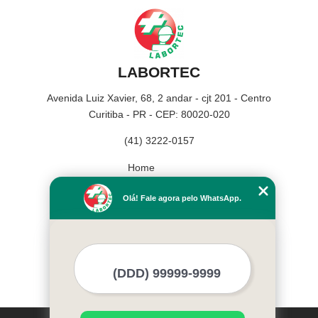
LABORTEC
Avenida Luiz Xavier, 68, 2 andar - cjt 201 - Centro
Curitiba - PR - CEP: 80020-020
(41) 3222-0157
Home
Empresa
Olá! Fale agora pelo WhatsApp.
Missão
Serviços
Contato
Mapa do site
Mais Serviços