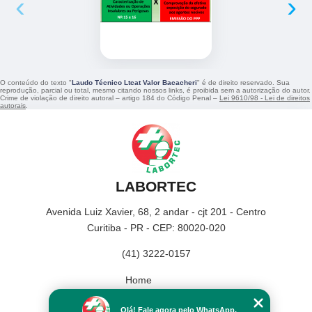
‹
›
O conteúdo do texto "
Laudo Técnico Ltcat Valor Bacacheri
" é de direito reservado. Sua
reprodução, parcial ou total, mesmo citando nossos links, é proibida sem a autorização do autor.
Crime de violação de direito autoral – artigo 184 do Código Penal –
Lei 9610/98 - Lei de direitos
autorais
.
LABORTEC
Avenida Luiz Xavier, 68, 2 andar - cjt 201 - Centro
Curitiba - PR - CEP: 80020-020
(41) 3222-0157
Home
Empresa
Olá! Fale agora pelo WhatsApp.
Missão