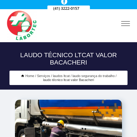
(41) 3222-0157
LAUDO TÉCNICO LTCAT VALOR
BACACHERI
Home
Serviços
laudos ltcat
laudo segurança do trabalho
laudo técnico ltcat valor Bacacheri