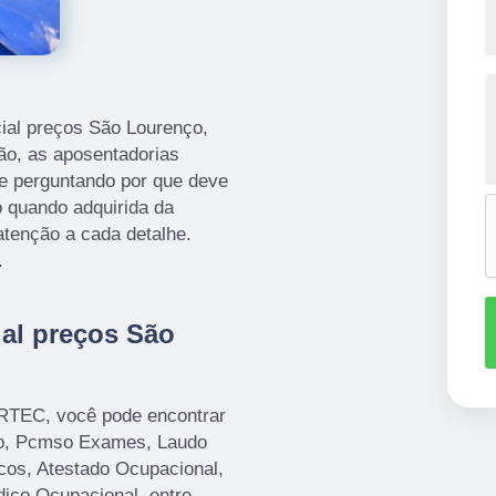
ial preços São Lourenço,
não, as aposentadorias
se perguntando por que deve
 quando adquirida da
tenção a cada detalhe.
.
ial preços São
ORTEC, você pode encontrar
o, Pcmso Exames, Laudo
cos, Atestado Ocupacional,
ico Ocupacional, entre