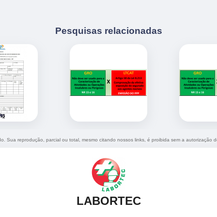
Pesquisas relacionadas
ado. Sua reprodução, parcial ou total, mesmo citando nossos links, é proibida sem a autorização d
LABORTEC