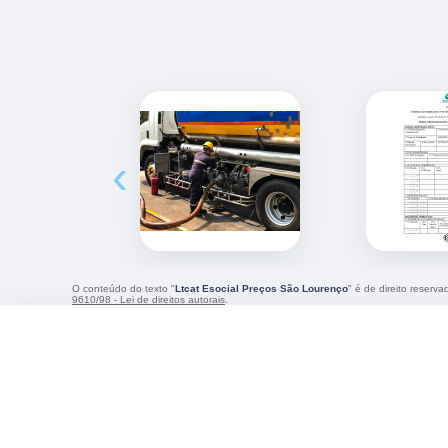
‹
O conteúdo do texto "
Ltcat Esocial Preços São Lourenço
" é de direito reserv
9610/98 - Lei de direitos autorais
.