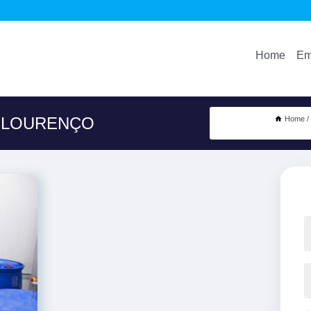
Home
Em
O LOURENÇO
Home