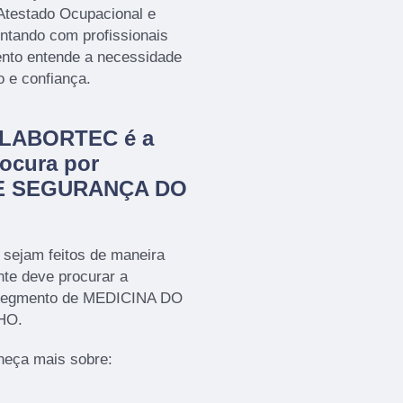
Atestado Ocupacional e
tando com profissionais
ento entende a necessidade
o e confiança.
a LABORTEC é a
ocura por
E SEGURANÇA DO
 sejam feitos de maneira
nte deve procurar a
segmento de MEDICINA DO
HO.
heça mais sobre: