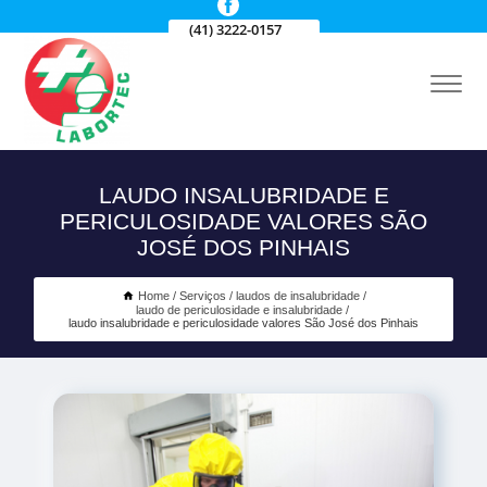
(41) 3222-0157
LAUDO INSALUBRIDADE E
PERICULOSIDADE VALORES SÃO
JOSÉ DOS PINHAIS
Home
Serviços
laudos de insalubridade
laudo de periculosidade e insalubridade
laudo insalubridade e periculosidade valores São José dos Pinhais