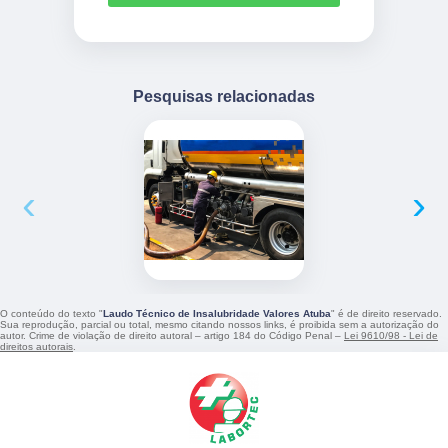
Pesquisas relacionadas
‹
›
O conteúdo do texto "
Laudo Técnico de Insalubridade Valores Atuba
" é de direito reservado.
Sua reprodução, parcial ou total, mesmo citando nossos links, é proibida sem a autorização do
autor. Crime de violação de direito autoral – artigo 184 do Código Penal –
Lei 9610/98 - Lei de
direitos autorais
.