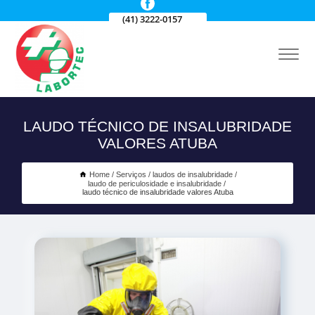
(41) 3222-0157
LAUDO TÉCNICO DE INSALUBRIDADE
VALORES ATUBA
Home
Serviços
laudos de insalubridade
laudo de periculosidade e insalubridade
laudo técnico de insalubridade valores Atuba