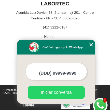
LABORTEC
Avenida Luiz Xavier, 68, 2 andar - cjt 201 - Centro
Curitiba - PR - CEP: 80020-020
(41) 3222-0157
Home
Empresa
Olá! Fale agora pelo WhatsApp.
Missão
Serviços
Contato
Mapa do site
Mais Serviços
O inteiro teor deste site está sujeito à proteção de direitos autorais. Copyright©
Iniciar conversa
LABORTEC (Lei 9610 de 19/02/1998)
1