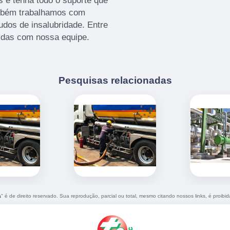
s e tenha todo o suporte que
ambém trabalhamos com
udos de insalubridade. Entre
vidas com nossa equipe.
Pesquisas relacionadas
a
" é de direito reservado. Sua reprodução, parcial ou total, mesmo citando nossos links, é proibid