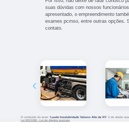
Por isso, não deixe de falar conosco 
suas dúvidas com nossos funcionários.
apresentado, o empreendimento também
exames pcmso, entre outras opções. 
contato.
‹
O conteúdo do texto "
Laudo Insalubridade Valores Alto da XV
" é de direito re
Lei 9610/98 - Lei de direitos autorais
.