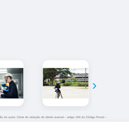
›
ção do autor. Crime de violação de direito autoral – artigo 184 do Código Penal –