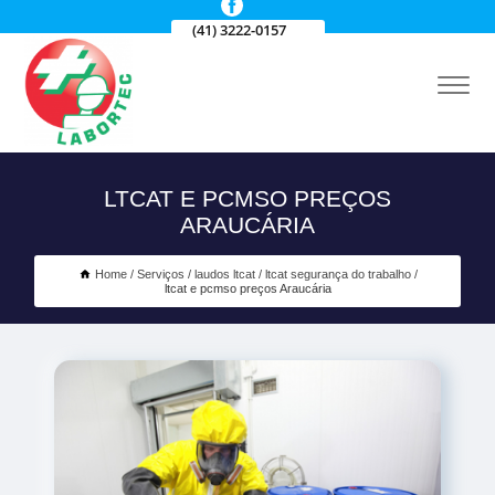
(41) 3222-0157
LTCAT E PCMSO PREÇOS
ARAUCÁRIA
Home
Serviços
laudos ltcat
ltcat segurança do trabalho
ltcat e pcmso preços Araucária