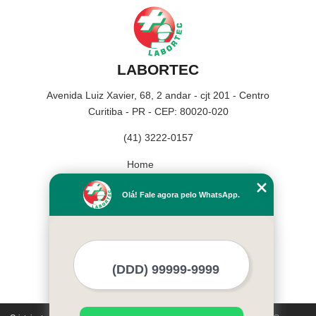
LABORTEC
Avenida Luiz Xavier, 68, 2 andar - cjt 201 - Centro
Curitiba - PR - CEP: 80020-020
(41) 3222-0157
Home
Empresa
Olá! Fale agora pelo WhatsApp.
Missão
Serviços
Contato
Mapa do site
Mais Serviços