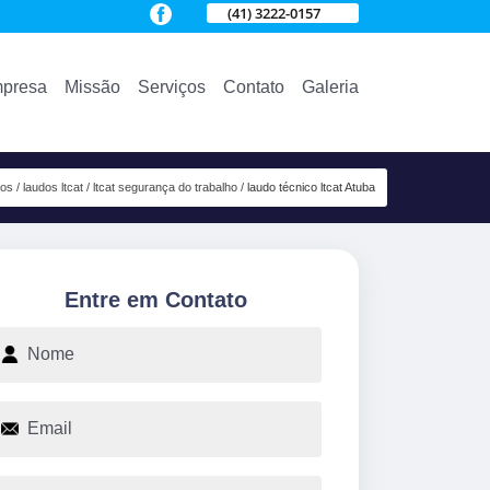
(41) 3222-0157
presa
Missão
Serviços
Contato
Galeria
ços
laudos ltcat
ltcat segurança do trabalho
laudo técnico ltcat Atuba
Entre em Contato