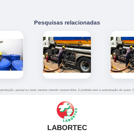
Pesquisas relacionadas
reprodução, parcial ou total, mesmo citando nossos links, é proibida sem a autorização do autor. 
LABORTEC