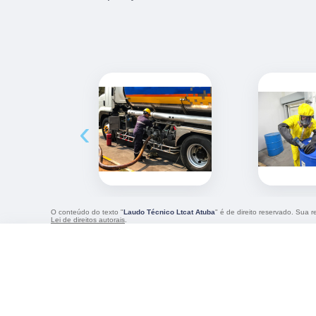
‹
O conteúdo do texto "
Laudo Técnico Ltcat Atuba
" é de direito reservado. Sua 
Lei de direitos autorais
.