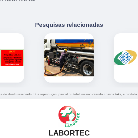
Pesquisas relacionadas
 é de direito reservado. Sua reprodução, parcial ou total, mesmo citando nossos links, é proibida
LABORTEC