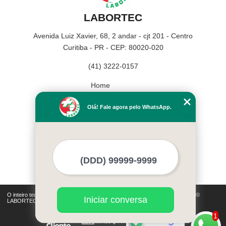
LABORTEC
Avenida Luiz Xavier, 68, 2 andar - cjt 201 - Centro
Curitiba - PR - CEP: 80020-020
(41) 3222-0157
Home
Empresa
Olá! Fale agora pelo WhatsApp.
Missão
Serviços
Contato
Mapa do site
Mais Serviços
O inteiro teor deste site está sujeito à proteção de direitos autorais. Copyright©
Iniciar conversa
LABORTEC (Lei 9610 de 19/02/1998)
1