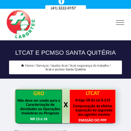
(41) 3222-0157
LTCAT E PCMSO SANTA QUITÉRIA
Home
Serviços
laudos ltcat
ltcat segurança do trabalho
ltcat e pcmso Santa Quitéria