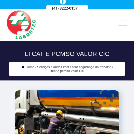
(41) 3222-0157
LTCAT E PCMSO VALOR CIC
Home
Serviços
laudos ltcat
ltcat segurança do trabalho
ltcat e pcmso valor Cic