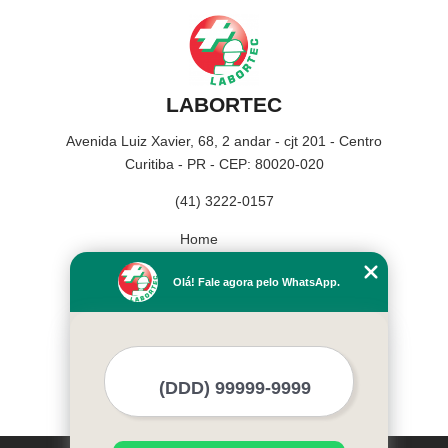
LABORTEC
Avenida Luiz Xavier, 68, 2 andar - cjt 201 - Centro
Curitiba - PR - CEP: 80020-020
(41) 3222-0157
Home
Empresa
Olá! Fale agora pelo WhatsApp.
Missão
Serviços
Contato
Mapa do site
Mais Serviços