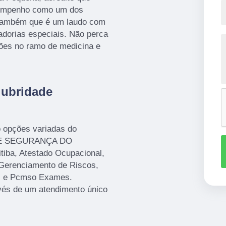
sempenho como um dos
r também que é um laudo com
tadorias especiais. Não perca
tões no ramo de medicina e
lubridade
o opções variadas do
 E SEGURANÇA DO
ba, Atestado Ocupacional,
Gerenciamento de Riscos,
al e Pcmso Exames.
avés de um atendimento único