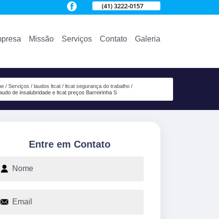
(41) 3222-0157
presa
Missão
Serviços
Contato
Galeria
me
Serviços
laudos ltcat
ltcat segurança do trabalho
laudo de insalubridade e ltcat preços Barreirinha S
Entre em Contato