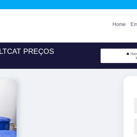
Home
Em
 LTCAT PREÇOS
Ho