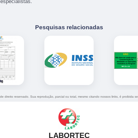
especialistas.
Pesquisas relacionadas
 de direito reservado. Sua reprodução, parcial ou total, mesmo citando nossos links, é proibida se
LABORTEC