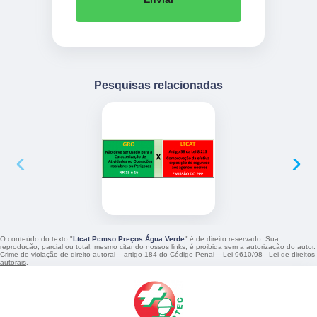
Pesquisas relacionadas
‹
›
O conteúdo do texto "
Ltcat Pcmso Preços Água Verde
" é de direito reservado. Sua
reprodução, parcial ou total, mesmo citando nossos links, é proibida sem a autorização do autor.
Crime de violação de direito autoral – artigo 184 do Código Penal –
Lei 9610/98 - Lei de direitos
autorais
.