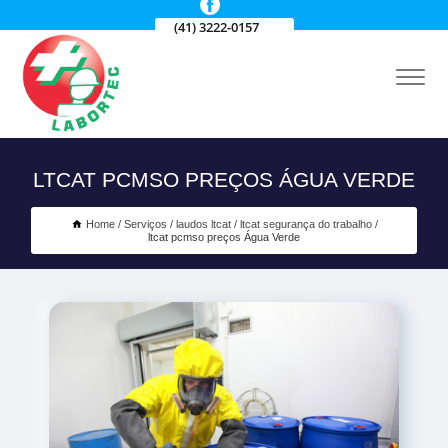
(41) 3222-0157
LTCAT PCMSO PREÇOS ÁGUA VERDE
Home
Serviços
laudos ltcat
ltcat segurança do trabalho
ltcat pcmso preços Água Verde