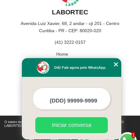
LABORTEC
Avenida Luiz Xavier, 68, 2 andar - cjt 201 - Centro
Curitiba - PR - CEP: 80020-020
(41) 3222-0157
Home
Empresa
Olá! Fale agora pelo WhatsApp.
Missão
Serviços
Contato
Mapa do site
Mais Serviços
O inteiro teor deste site está sujeito à proteção de direitos autorais. Copyright©
Iniciar conversa
LABORTEC (Lei 9610 de 19/02/1998)
1