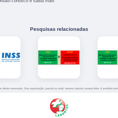
ontato conosco e saiba mais
Pesquisas relacionadas
de direito reservado. Sua reprodução, parcial ou total, mesmo citando nossos links, é proibida sem