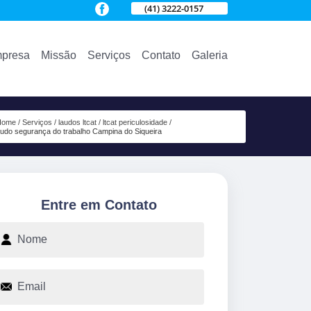
(41) 3222-0157
presa
Missão
Serviços
Contato
Galeria
Home
Serviços
laudos ltcat
ltcat periculosidade
audo segurança do trabalho Campina do Siqueira
Entre em Contato