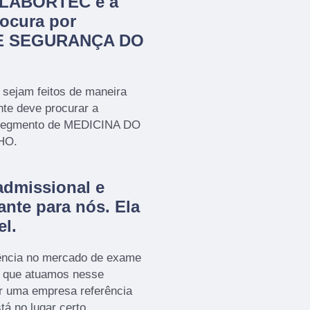
a LABORTEC é a
ocura por
E SEGURANÇA DO
 sejam feitos de maneira
nte deve procurar a
segmento de MEDICINA DO
HO.
admissional e
ante para nós. Ela
el.
ência no mercado de exame
a que atuamos nesse
r uma empresa referência
tá no lugar certo.