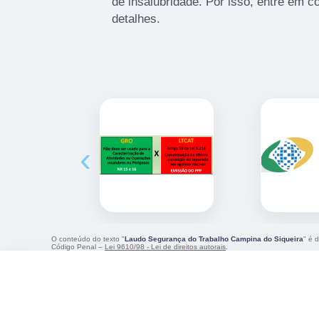
de insalubridade. Por isso, entre em c
detalhes.
‹
O conteúdo do texto "
Laudo Segurança do Trabalho Campina do Siqueira
" é 
Código Penal –
Lei 9610/98 - Lei de direitos autorais
.