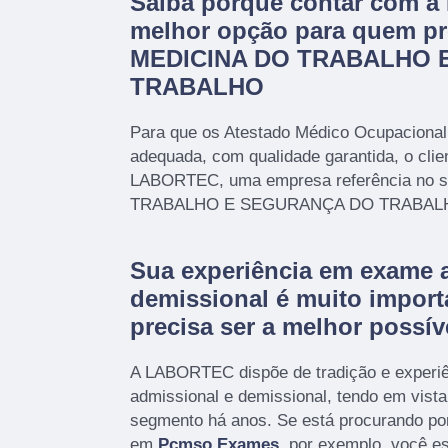
Saiba porque contar com 
melhor opção para quem pr
MEDICINA DO TRABALHO 
TRABALHO
Para que os Atestado Médico Ocupacional
adequada, com qualidade garantida, o clie
LABORTEC, uma empresa referência no 
TRABALHO E SEGURANÇA DO TRABAL
Sua experiência em exame 
demissional é muito import
precisa ser a melhor possív
A LABORTEC dispõe de tradição e experi
admissional e demissional, tendo em vist
segmento há anos. Se está procurando po
em
Pcmso Exames
, por exemplo, você es