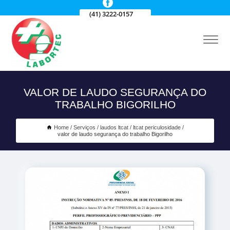
(41) 3222-0157
VALOR DE LAUDO SEGURANÇA DO
TRABALHO BIGORILHO
Home
Serviços
laudos ltcat
ltcat periculosidade
valor de laudo segurança do trabalho Bigorilho