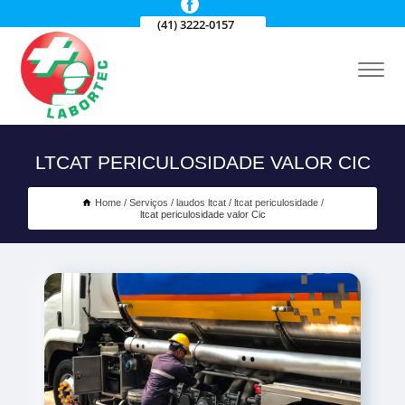
(41) 3222-0157
LTCAT PERICULOSIDADE VALOR CIC
Home
Serviços
laudos ltcat
ltcat periculosidade
ltcat periculosidade valor Cic