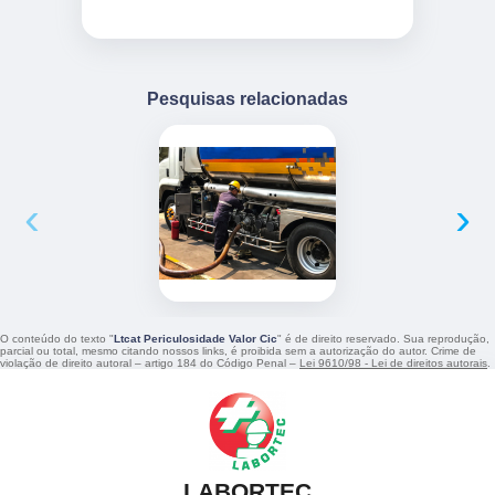
Pesquisas relacionadas
‹
›
O conteúdo do texto "
Ltcat Periculosidade Valor Cic
" é de direito reservado. Sua reprodução,
parcial ou total, mesmo citando nossos links, é proibida sem a autorização do autor. Crime de
violação de direito autoral – artigo 184 do Código Penal –
Lei 9610/98 - Lei de direitos autorais
.
LABORTEC