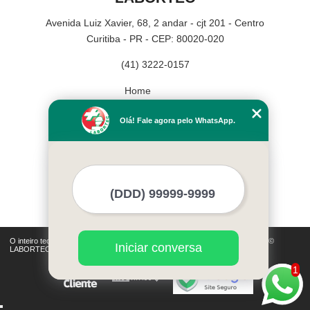
Avenida Luiz Xavier, 68, 2 andar - cjt 201 - Centro
Curitiba - PR - CEP: 80020-020
(41) 3222-0157
Home
Empresa
Olá! Fale agora pelo WhatsApp.
Missão
Serviços
Contato
Mapa do site
Mais Serviços
O inteiro teor deste site está sujeito à proteção de direitos autorais. Copyright©
Iniciar conversa
LABORTEC (Lei 9610 de 19/02/1998)
1