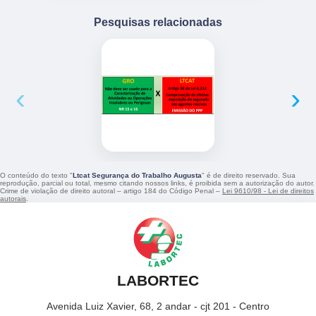
Pesquisas relacionadas
‹
›
O conteúdo do texto "
Ltcat Segurança do Trabalho Augusta
" é de direito reservado. Sua
reprodução, parcial ou total, mesmo citando nossos links, é proibida sem a autorização do autor.
Crime de violação de direito autoral – artigo 184 do Código Penal –
Lei 9610/98 - Lei de direitos
autorais
.
LABORTEC
Avenida Luiz Xavier, 68, 2 andar - cjt 201 - Centro